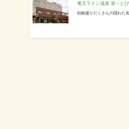
竜王ラドン温泉 湯～と
効能盛りだくさんの隠れた