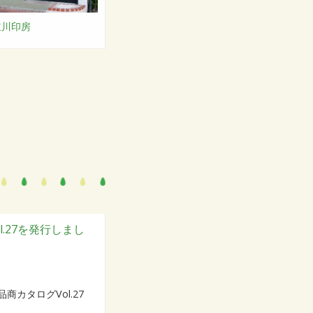
立川印房
.27を発行しまし
品商カタログVol.27