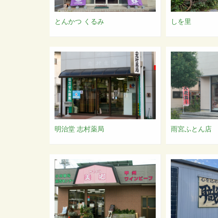
とんかつ くるみ
しを里
明治堂 志村薬局
雨宮ふとん店