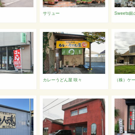
サリュー
Sweets
カレーうどん屋 咲々
（株）ケ