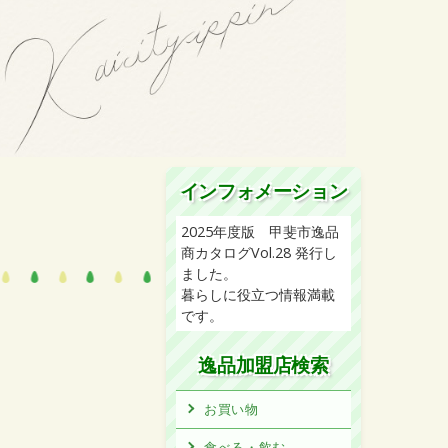
インフォメーション
2025年度版 甲斐市逸品
商カタログVol.28 発行し
ました。
暮らしに役立つ情報満載
です。
逸品加盟店検索
お買い物
食べる・飲む